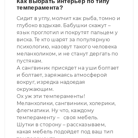
Как выбрать интерьер по типу
темперамента?
Сидит в углу, молчит как рыба, томно и
глубоко вздыхая. Бабушки скажут –
язык проглотил и покрутят пальцем у
виска. Те кто шарят за популярную
психологию, назовут такого человека
меланхоликом, и не станут дергать по
пустякам.
А сангвиник присядет на уши болтает
и болтает, заряжаясь атмосферой
вокруг, изредка надоедая
окружающим.
Ох уж эти темпераменты!
Меланхолики, сангвиники, холерики,
флегматики. Ну что, каждому
темпераменту – своя мебель.
Шутки в сторону – рассказываем,
какая мебель подойдет под ваш тип