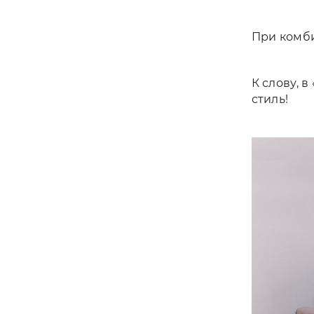
При комби
К слову, 
стиль!