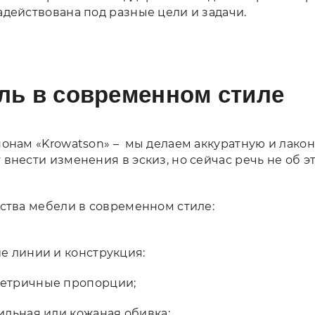
адействована под разные цели и задачи.
ль в современном стиле
нонам «Krowatson» – мы делаем аккуратную и лако
 внести изменения в эскиз, но сейчас речь не об э
йства мебели в современном стиле:
е линии и конструкция:
етричные пропорции;
ильная или кожаная обивка: