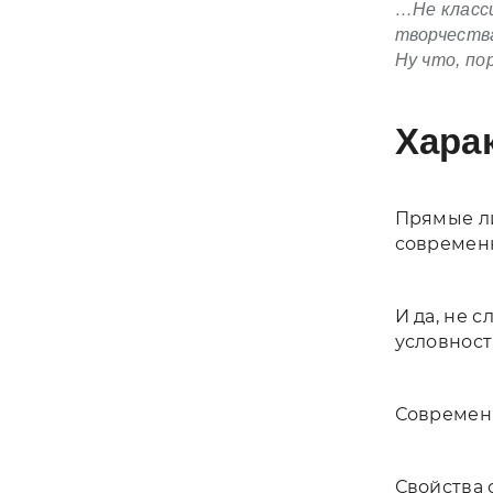
…Не класси
творчества
Ну что, по
Хара
Прямые ли
современн
И да, не 
условнос
Современн
Свойства 