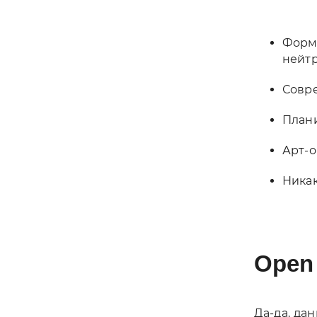
Форма
нейтр
Совре
Плани
Арт-о
Никак
Open
Да-да, да