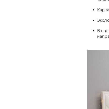
Карка
Эколо
В пал
напра