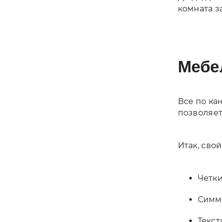
комната з
Мебе
Все по ка
позволяет
Итак, сво
Четки
Симм
Текст