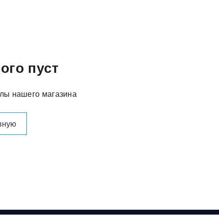
ого пуст
елы нашего магазина
вную