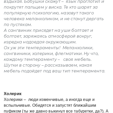
вздыхая. Бабушки скажут – язык проглотил и
покрутят пальцем у виска. Те кто шарят за
популярную психологию, назовут такого
человека меланхоликом, и не станут дергать
по пустякам.
А сангвиник присядет на уши болтает и
болтает, заряжаясь атмосферой вокруг,
изредка надоедая окружающим.
Ох уж эти темпераменты! Меланхолики,
сангвиники, холерики, флегматики. Ну что,
каждому темпераменту – своя мебель.
Шутки в сторону – рассказываем, какая
мебель подойдет под ваш тип темперамента.
Холерик
Холерики – люди изменчивые, а иногда еще и
вспыльчивые. Обидятся и запустят ближайшим
пуфиком (ты же давно выкинул все табуретки, да?). А