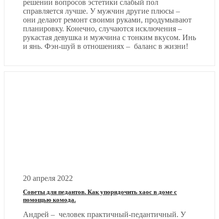
решении вопросов эстетики слабый пол
справляется лучше. У мужчин другие плюсы –
они делают ремонт своими руками, продумывают
планировку. Конечно, случаются исключения –
рукастая девушка и мужчина с тонким вкусом. Инь
и янь. Фэн-шуй в отношениях – баланс в жизни!
20 апреля 2022
Советы для педантов. Как упорядочить хаос в доме с
помощью комода.
Андрей – человек практичный-педантичный. У