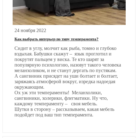
24 ноября 2022
Как выбрать интерьер по типу темперамента?
Сидит в углу, молчит как рыба, томно и глубоко
вздыхая. Бабушки скажут – язык проглотил и
покрутят пальцем у виска. Те кто шарят за
популярную психологию, назовут такого человека
меланхоликом, и не станут дергать по пустякам.
А сангвиник присядет на уши болтает и болтает,
заряжаясь атмосферой вокруг, изредка надоедая
окружающим.
Ох уж эти темпераменты! Меланхолики,
сангвиники, холерики, флегматики. Ну что,
каждому темпераменту – своя мебель.
Шутки в сторону – рассказываем, какая мебель
подойдет под ваш тип темперамента.