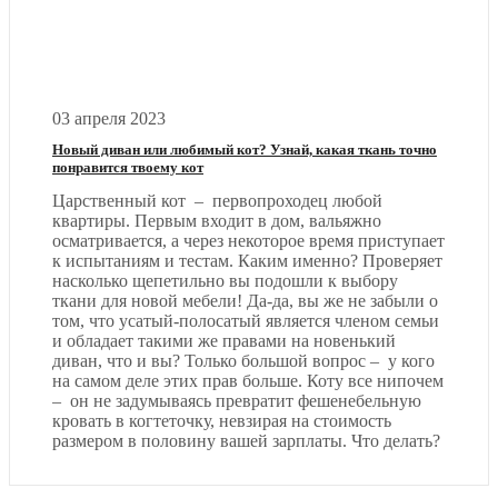
03 апреля 2023
Новый диван или любимый кот? Узнай, какая ткань точно
понравится твоему кот
Царственный кот – первопроходец любой
квартиры. Первым входит в дом, вальяжно
осматривается, а через некоторое время приступает
к испытаниям и тестам. Каким именно? Проверяет
насколько щепетильно вы подошли к выбору
ткани для новой мебели! Да-да, вы же не забыли о
том, что усатый-полосатый является членом семьи
и обладает такими же правами на новенький
диван, что и вы? Только большой вопрос – у кого
на самом деле этих прав больше. Коту все нипочем
– он не задумываясь превратит фешенебельную
кровать в когтеточку, невзирая на стоимость
размером в половину вашей зарплаты. Что делать?