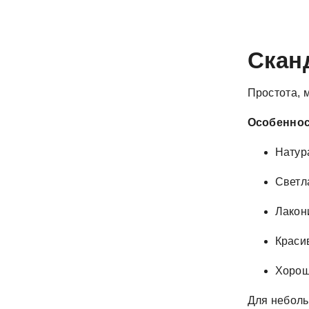
Скан
Простота, 
Особеннос
Натур
Светл
Лакон
Краси
Хорош
Для неболь