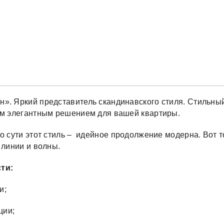
». Яркий представитель скандинавского стиля. Стильны
ем элегантным решением для вашей квартиры.
По сути этот стиль – идейное продолжение модерна. Вот т
 линии и волны.
ти:
и;
ции;