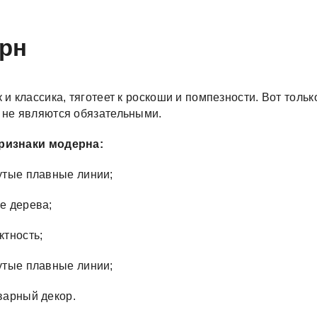
ерн
 и классика, тяготеет к роскоши и помпезности. Вот толь
не являются обязательными.
ризнаки модерна:
утые плавные линии;
е дерева;
ктность;
утые плавные линии;
варный декор.