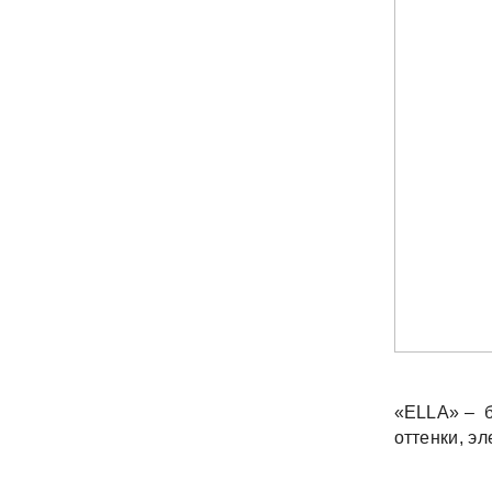
«ELLA» – б
оттенки, э