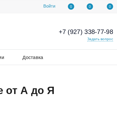
Войти
0
0
0
+7 (927) 338-77-98
Задать вопрос
ии
Доставка
 от А до Я