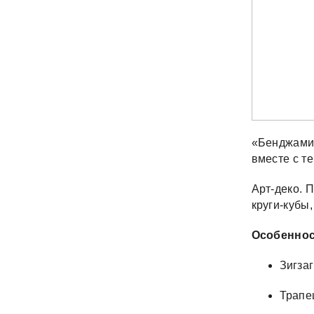
«Бенджамин
вместе с т
Арт-деко. 
круги-кубы,
Особеннос
Зигзаг
Трапе