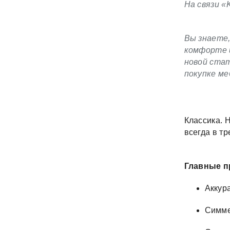
На связи «
Вы знаете,
комфорте и
новой стат
покупке ме
Классика. 
всегда в тр
Главные п
Аккура
Симме