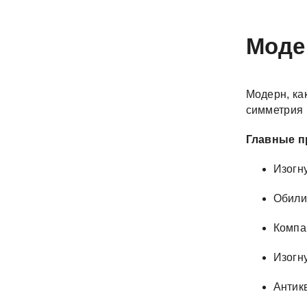
Мод
Модерн, как
симметрия 
Главные п
Изогн
Обили
Компа
Изогн
Антик