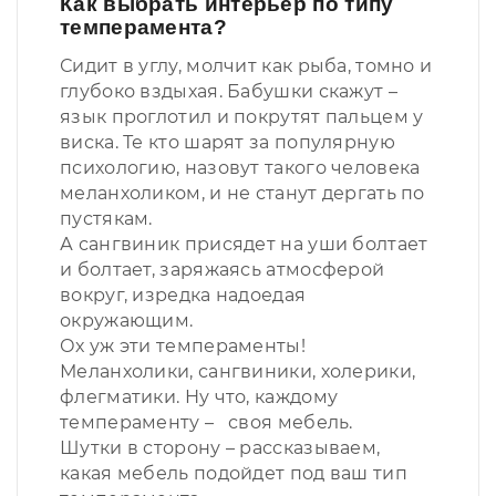
Как выбрать интерьер по типу
темперамента?
Сидит в углу, молчит как рыба, томно и
глубоко вздыхая. Бабушки скажут –
язык проглотил и покрутят пальцем у
виска. Те кто шарят за популярную
психологию, назовут такого человека
меланхоликом, и не станут дергать по
пустякам.
А сангвиник присядет на уши болтает
и болтает, заряжаясь атмосферой
вокруг, изредка надоедая
окружающим.
Ох уж эти темпераменты!
Меланхолики, сангвиники, холерики,
флегматики. Ну что, каждому
темпераменту – своя мебель.
Шутки в сторону – рассказываем,
какая мебель подойдет под ваш тип