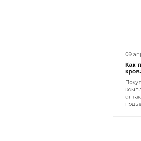
09 ап
Как 
кров
Покуп
компл
от та
подъе
обвяз