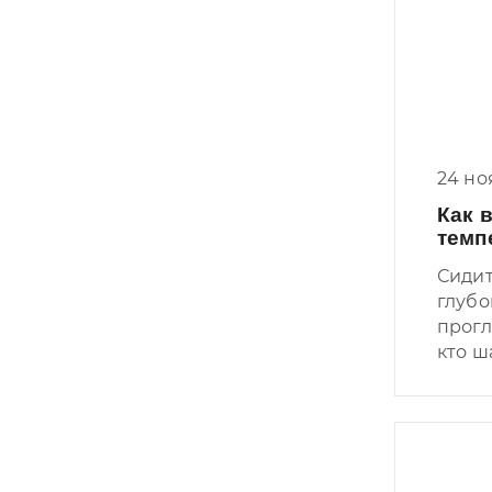
24 но
Как 
темп
Сидит
глубо
прогл
кто ш
назов
стану
А сан
болта
изре