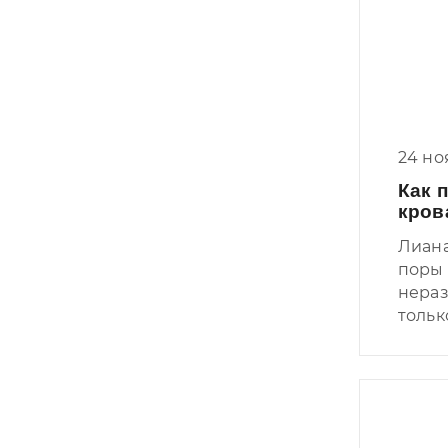
Ох уж
сангв
каждо
Шутки
мебел
темпе
24 но
Как 
кров
Лиана
поры 
нераз
тольк
ребен