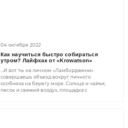
04 октября 2022
Как научиться быстро собираться
утром? Лайфхак от «Krowatson»
…И вот ты на личном «Ламборджини»
совершаешь объезд вокруг личного
особняка на берегу моря. Солнце и чайки,
песок и свежий воздух, площадка с
вертолётами и картинная галерея шедевров
искусства.
Кажется, что жизнь удалась…