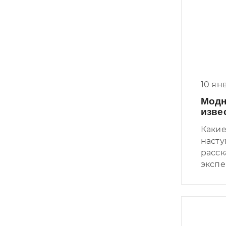
10 ян
Модн
изве
Какие
насту
расск
экспе