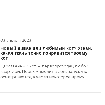
03 апреля 2023
Новый диван или любимый кот? Узнай,
какая ткань точно понравится твоему
кот
Царственный кот – первопроходец любой
квартиры. Первым входит в дом, вальяжно
осматривается, а через некоторое время
приступает к испытаниям и тестам. Каким
именно? Проверяет насколько щепетильно
вы подошли к выбору ткани для новой
мебели! Да-да, вы же не забыли о том, что
усатый-полосатый является членом семьи и