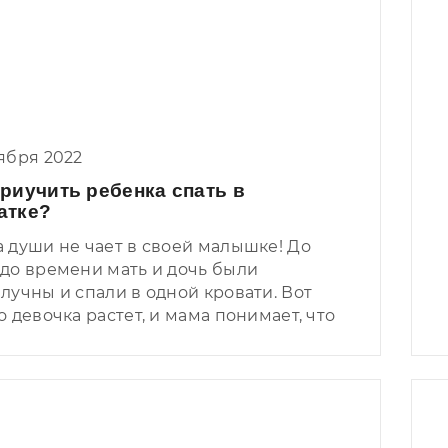
 эти темпераменты! Меланхолики,
иники, холерики, флегматики. Ну что,
му темпераменту – своя мебель.
 в сторону – рассказываем, какая
ь подойдет под ваш тип
рамента.
ября 2022
приучить ребенка спать в
атке?
 души не чает в своей малышке! До
до времени мать и дочь были
лучны и спали в одной кровати. Вот
о девочка растет, и мама понимает, что
ку пора приучаться спать одному.