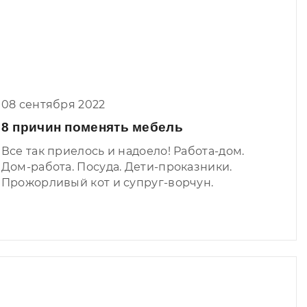
Но что такое – ты слышишь звон в ушах. Это
дребезжит будильник – пора вставать!
Умываться, одеваться, кормить кота и бегом
на работу! Благо, выспаться удалось на
уютной кровати от «Krowatson». Здоровый
08 сентября 2022
сон – это о нас. И да, место уютного сна
манит. Вставать не хочется, но надо!
8 причин поменять мебель
Утренние сборы – тот еще квест!
Все так приелось и надоело! Работа-дом.
Дом-работа. Посуда. Дети-проказники.
Прожорливый кот и супруг-ворчун.