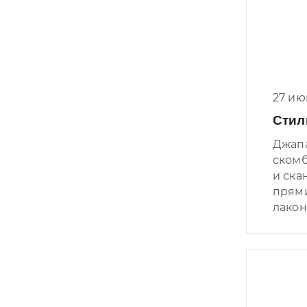
27 ию
Стил
Джапа
скомб
и ска
прями
лакон