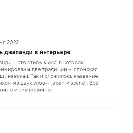
ня 2022
ь джапанди в интерьере
нди – это стиль-микс, в котором
инированы две традиции – японская
ндинавская. Так и сложилось название,
ком из двух слов – japan и scandi. Все
ично и символично.