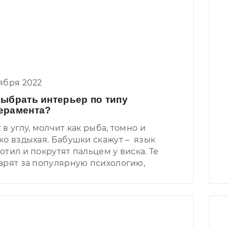
ября 2022
выбрать интерьер по типу
ерамента?
 в углу, молчит как рыба, томно и
ко вздыхая. Бабушки скажут – язык
отил и покрутят пальцем у виска. Те
арят за популярную психологию,
ут такого человека меланхоликом, и не
т дергать по пустякам.
гвиник присядет на уши болтает и
ет, заряжаясь атмосферой вокруг,
дка надоедая окружающим.