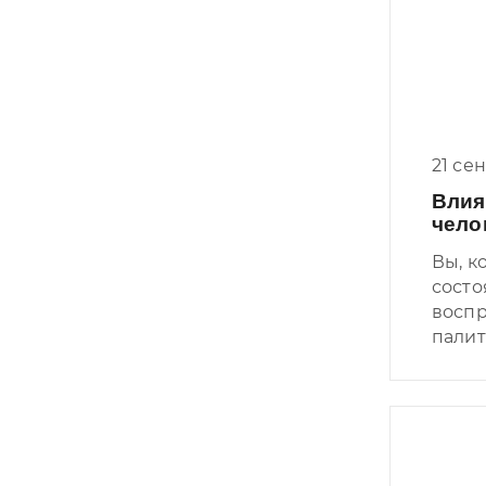
21 се
Влия
чело
Вы, к
состо
воспр
палит
на пс