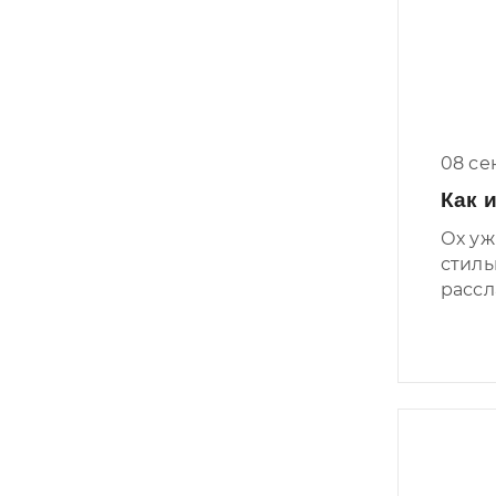
08 се
Как 
Ох уж
стиль
расс