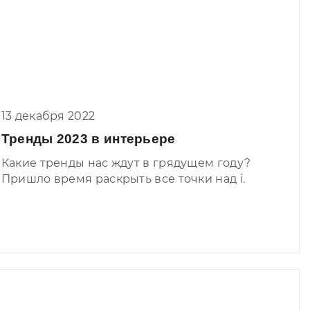
обладает такими же правами на новенький
диван, что и вы? Только большой вопрос – у
кого на самом деле этих прав больше. Коту
все нипочем – он не задумываясь
превратит фешенебельную кровать в
когтеточку, невзирая на стоимость
размером в половину вашей зарплаты. Что
13 декабря 2022
делать?
Тренды 2023 в интерьере
Какие тренды нас ждут в грядущем году?
Пришло время раскрыть все точки над i.