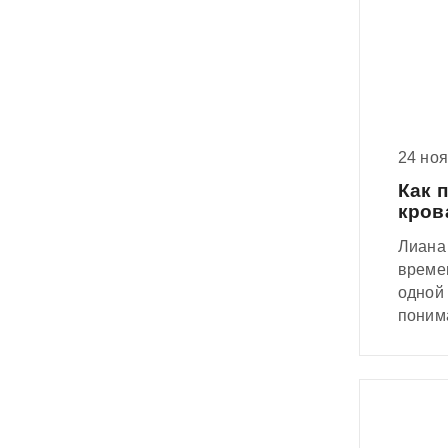
сангви
каждо
Шутки 
подой
24 но
Как 
кров
Лиана
времен
одной 
понима
одном