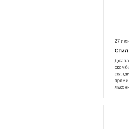
27 ию
Стил
Джапан
скомб
сканди
прямик
лакон