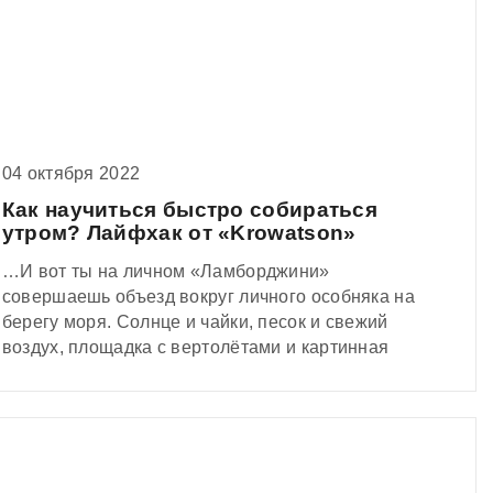
04 октября 2022
Как научиться быстро собираться
утром? Лайфхак от «Krowatson»
…И вот ты на личном «Ламборджини»
совершаешь объезд вокруг личного особняка на
берегу моря. Солнце и чайки, песок и свежий
воздух, площадка с вертолётами и картинная
галерея шедевров искусства.
Кажется, что жизнь удалась…