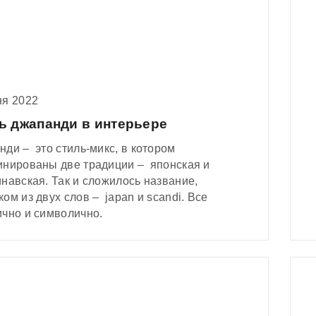
ня 2022
ь джапанди в интерьере
ди – это стиль-микс, в котором
инированы две традиции – японская и
навская. Так и сложилось название,
ом из двух слов – japan и scandi. Все
ично и символично.