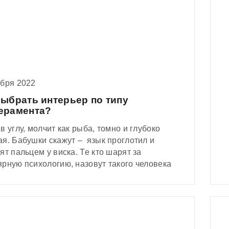
ября 2022
выбрать интерьер по типу
ерамента?
в углу, молчит как рыба, томно и глубоко
я. Бабушки скажут – язык проглотил и
ят пальцем у виска. Те кто шарят за
рную психологию, назовут такого человека
оликом, и не станут дергать по пустякам.
виник присядет на уши болтает и болтает,
аясь атмосферой вокруг, изредка надоедая
ающим.
 эти темпераменты! Меланхолики,