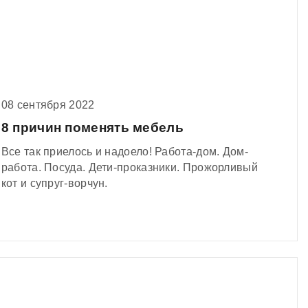
Но что такое – ты слышишь звон в ушах. Это
дребезжит будильник – пора вставать!
Умываться, одеваться, кормить кота и бегом на
работу! Благо, выспаться удалось на уютной
кровати от «Krowatson». Здоровый сон – это о
нас. И да, место уютного сна манит. Вставать не
08 сентября 2022
хочется, но надо! Утренние сборы – тот еще
квест!
8 причин поменять мебель
Все так приелось и надоело! Работа-дом. Дом-
работа. Посуда. Дети-проказники. Прожорливый
кот и супруг-ворчун.