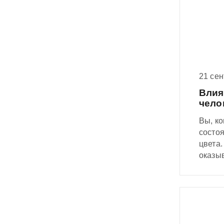
21 се
Влия
чело
Вы, ко
состо
цвета.
оказы
кварти