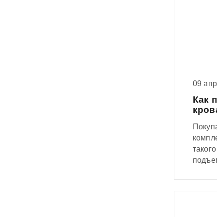
09 ап
Как 
кров
Покупа
компл
такого
подъе