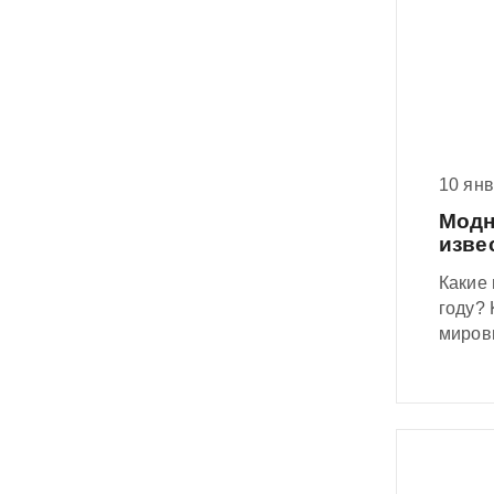
10 ян
Модн
изве
Какие
году? 
мировы