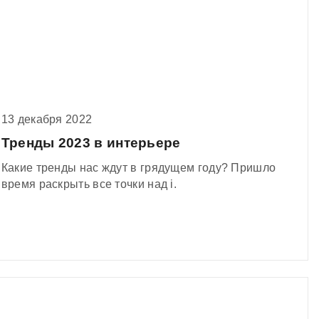
правами на новенький диван, что и вы? Только
большой вопрос – у кого на самом деле этих прав
больше. Коту все нипочем – он не задумываясь
превратит фешенебельную кровать в когтеточку,
невзирая на стоимость размером в половину
вашей зарплаты. Что делать?
13 декабря 2022
Тренды 2023 в интерьере
Какие тренды нас ждут в грядущем году? Пришло
время раскрыть все точки над i.