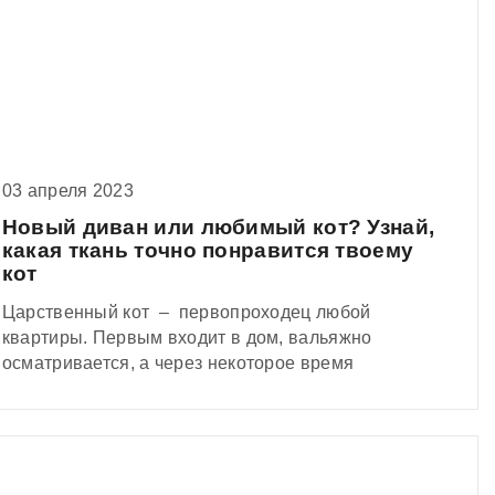
03 апреля 2023
Новый диван или любимый кот? Узнай,
какая ткань точно понравится твоему
кот
Царственный кот – первопроходец любой
квартиры. Первым входит в дом, вальяжно
осматривается, а через некоторое время
приступает к испытаниям и тестам. Каким
именно? Проверяет насколько щепетильно вы
подошли к выбору ткани для новой мебели! Да-да,
вы же не забыли о том, что усатый-полосатый
является членом семьи и обладает такими же