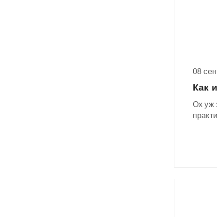
08 се
Как 
Ох уж 
практ