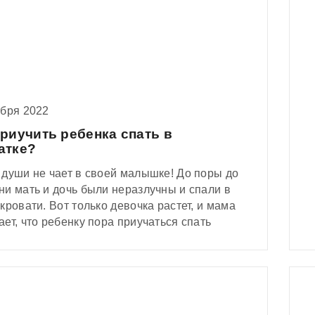
ники, холерики, флегматики. Ну что,
му темпераменту – своя мебель.
в сторону – рассказываем, какая мебель
дет под ваш тип темперамента.
ября 2022
приучить ребенка спать в
атке?
 души не чает в своей малышке! До поры до
и мать и дочь были неразлучны и спали в
кровати. Вот только девочка растет, и мама
ет, что ребенку пора приучаться спать
у.