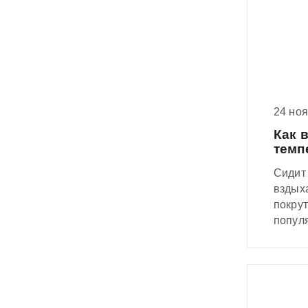
24 но
Как 
темп
Сидит 
вздыха
покрут
популя
меланх
А санг
заряж
окруж
Ох уж