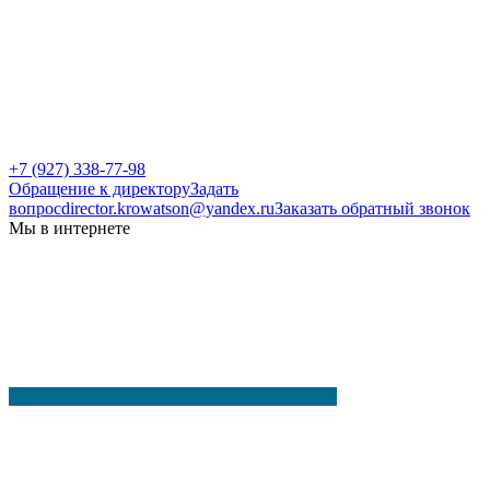
+7 (927) 338-77-98
Обращение к директору
Задать
вопрос
director.krowatson@yandex.ru
Заказать обратный звонок
Мы в интернете