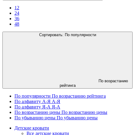
12
24
36
48
Сортировать:
По популярности
По возрастанию
рейтинга
По популярности
По возрастанию рейтинга
По алфавиту А-Я
А-Я
По алфавиту Я-А
Я-А
По возрастанию цены
По возрастанию цены
По убыванию цены
По убыванию цены
Детские кровати
Все детские кровати